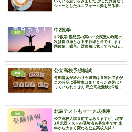
いている息子をみました 少しだけ痩せて
シュッとしたユニフォーム姿を見る事が
でき楽しい時間でした 午前の試合は勝
利！ 午後は時間的に見ることができませ
んが、健闘を祈っております さて、先
週内谷中１、2...
中2数学
雑談
中2数学 難易度の高い一次関数の利用の
次は得点源となる平行線と角です まず
同位角、錯角、対頂角は覚えてもらわな
いと話がスタートしないですが そのあ
とは、補助線の引き方、見方のコツさえ
覚えてしまえば簡単です 多角形の角度
も同様ですね！ ...
公立高校予想模試
雑談
冬期講習が終わり今週末は３連休ですが
この時期に受験生はまとまった連休はと
っていられません 私立高校受験が2週間
後に迫っていますが公立受験組の優先順
位は公立高校の問題に慣れることです 来
週末から再来週くらいには2回目の倍率
がでると思いますが、...
北辰テストもマーク式採用
雑談
公立高校入試直前ではありますが、現在
3月北辰テストの受験者も募集中です 来
年から大きく変わる公立高校入試！ 入試