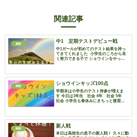
関連記事
中1 定期テストデビュー戦
雑談
中1ガールが初めてのテスト結果を持っ
てきてくれました 小学生のころから良
く努力できる子で ショウインをやった
後 学校の宿題をパパっと片付けて颯爽と
帰っていくその姿に 小学生ながら凛と
した雰囲気を感じていました テスト前
は毎日コツコ...
ショウインキッズ100点
雑談
学期末は小学生のテスト持参が増えま
す 今日は3年生 社会 4年 社会 5年
社会 小学生も春休みにきちっと復習をし
てきましょう！ 特に算数は90点でも理
解が浅い部分があるかもしれませ
ん！ 90点を切ったら、要注意！ 80点台
で安心している...
新人戦
雑談
本日は高校生の息子の新人戦！ 久々に動