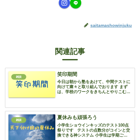
saitamashowinjuku
関連記事
笑印期間
雑談
今日は朝から塾をあけて、中間テストに
向けて粛々と取り組んでおります まず
は、学校のワークをきちんとやりこむこ
と これができないで、テストの結果を求
めてはいけません 学校のワークを1周り
やって、持ってこない子・・・ ありえな
い・・・ 当塾で...
夏休みも頑張ろう
雑談
小学生ショウインキッズのテスト100点
祭りです テストの点数分がコインと交
換できる神システム 小学生は学期ごとに