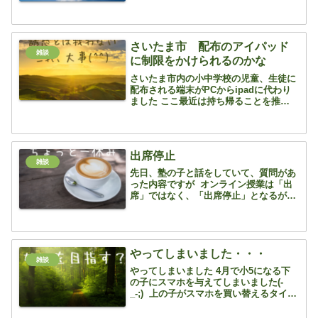
2000コインは貯まりますので、ボーナス
ステージです 10000コインでディズニー
チケットゲット コロナ禍でチケットが
取...
さいたま市 配布のアイパッド
雑談
に制限をかけられるのかな
さいたま市内の小中学校の児童、生徒に
配布される端末がPCからipadに代わり
ました ここ最近は持ち帰ることを推奨さ
れていましたが、何の制限もなかったの
で、動画やゲーム、ネットも見放題で、
夜遅くにゲームをやっているなんて子が
いて、どうにかなら...
出席停止
雑談
先日、塾の子と話をしていて、質問があ
った内容ですが オンライン授業は「出
席」ではなく、「出席停止」となるが、
公立高校入試に影響はあるか？につい
て 公立高校の調査書には欠席を示す欄
しかないので、出席停止は調査書には記
載がされません！ ...
やってしまいました・・・
雑談
やってしまいました 4月で小5になる下
の子にスマホを与えてしまいました(-
_-;) 上の子がスマホを買い替えるタイミ
ングで夫婦も機種変 3人が新しいiphone
になっているのを見て、下の子が欲し