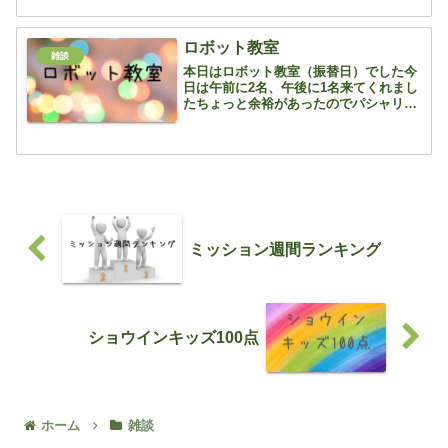
い！と・・・ そりゃ、そうなります
ね 上の子...
ロボット教室
雑談
本日はロボット教室（振替日）でした今
日は午前に2名、午後に1名来てくれまし
たちょっと余裕があったのでパシャリ ベ
ーシックコースの2名だったので、ボー
ト型のロボートで競争していましたひと
りはギアを通常バージョンから回転数を
上げる工夫をしてくれ...
ミッション週間ランキング
ショウインキッズ100点
ホーム
雑談