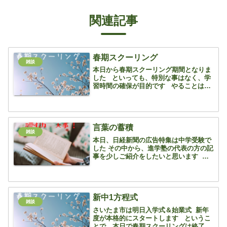
関連記事
春期スクーリング
雑談
本日から春期スクーリング期間となりま
した といっても、特別な事はなく、学
習時間の確保が目的です やることは、
前学年までの復習と次学年の予習 3月
初旬から行っていたことを引き続きコツ
コツと・・・ 午前中は新中学1年生の
子が...
言葉の蓄積
雑談
本日、日経新聞の広告特集は中学受験で
した その中から、進学塾の代表の方の記
事を少しご紹介をしたいと思います 記
事の内容としては中学受験を考える場合
は「いつから何をすべきか」です 3人の
方の記事がありましたが、みなさん低学
年から！ エルカミ...
新中1方程式
雑談
さいたま市は明日入学式＆始業式 新年
度が本格的にスタートします というこ
とで、本日で春期スクーリングは終了で