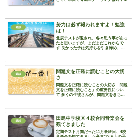
す いつも通り、それぞれの課題に取り
組む日々ですが 新1年生のある子の目
標だった「数学は方程式まで」を達成す
ることがで...
努力は必ず報われますよ！勉強
雑談
は！
北辰テストが返され、各々思う事があっ
たと思いますが、まだまだこれからで
す 良かった子は気持ちを引き締め、やっ
た努力は報われるんだとポジティブにと
らえてください 悪かった子は出来ていな
い部分を修正するための夏休みにしてく
ださい 今日、もう一度...
問題文を正確に読むことの大切
雑談
さ
問題文を正確に読むことの大切さ「問題
文を正確に読むこと」の重要性につい
て 多くの生徒さんが、問題文をきちんと
読んでいるつもりでも、肝心な部分を飛
ばしてしまい、正確に理解できていない
ことがあります 問題文に印をつける問
題文を飛ばしてしまう癖...
田島中学校区４校合同音楽会を
雑談
観てきました
定期テスト月間だった11月最終日、4校
音楽会を観てきました高3になる上の子