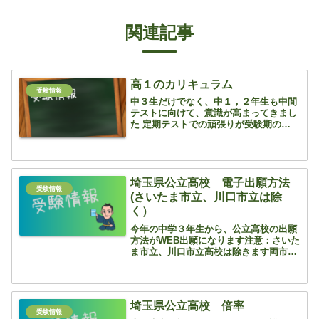
関連記事
高１のカリキュラム
受験情報
中３生だけでなく、中１，２年生も中間
テストに向けて、意識が高まってきまし
た 定期テストでの頑張りが受験期の宝物
になりますので頑張らないと！ さて、
ちょっと先の話になりますが、大学受験
は高校受験の６倍の学習量！と言われて
います これから...
埼玉県公立高校 電子出願方法
受験情報
(さいたま市立、川口市立は除
く）
今年の中学３年生から、公立高校の出願
方法がWEB出願になります注意：さいた
ま市立、川口市立高校は除きます両市は
それぞれの電子出願システムを使用して
います（参考資料）さいたま市の出願の
流れはこちらです川口市立の出願の流れ
はこちらです 数年前ま...
埼玉県公立高校 倍率
受験情報