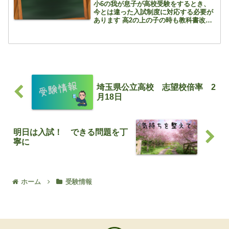
小6の我が息子が高校受験をするとき、
今とは違った入試制度に対応する必要が
あります 高2の上の子の時も教科書改訂
でしたが、いやはや・・ 今は面接を実
施していない高校もありますが、面接が
必須になりそうですね また、自校で独自
の入試問題を作るこ...
埼玉県公立高校 志望校倍率 2
月18日
明日は入試！ できる問題を丁
寧に
ホーム
受験情報