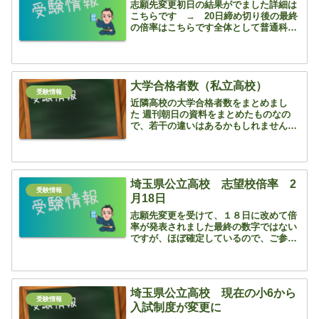
志願先変更初日の結果がでました詳細は
こちらです → 20日締め切り後の最終
の倍率はこちらです全体として普通科の
志望者が175人減っています私立高校を
選択した生徒さん、専門学科を選択した
生徒さんがいるのでしょう近隣校だと南
陵高校が10人減って...
大学合格者数（私立高校）
受験情報
近隣高校の大学合格者数をまとめまし
た 週刊朝日の資料をまとめたものなの
で、若干の違いはあるかもしれません
が、ご参考になれば嬉しいです(^^)浦和
実業武南浦和麗明細田大宮開成開智川越
東卒業生数798512438319452610471東京
18...
埼玉県公立高校 志望校倍率 2
受験情報
月18日
志願先変更を受けて、１８日に改めて倍
率が発表されました最終の数字ではない
ですが、ほぼ確定しているので、ご参考
まで全データはこちらを参照くださ
い 高校名 倍率 前年同時
期 2/10時点 12月時点上尾
1.32 1.17 ...
埼玉県公立高校 現在の小6から
受験情報
入試制度が変更に