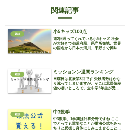
関連記事
小5キッズ100点
雑談
週2回通ってくれている小5キッズ 社会
が大好きで都道府県、県庁所在地、世界
の国名から日本の河川、平野まで興味が
尽きません 算数もショウインを使って
どんどん先取りし、宿題なし、通塾時間
だけの学習で分数まで進めています 毎回
授業前にやる漢字プ...
ミッションン週間ランキング
雑談
日曜日は北辰第8回です 受験者数はかな
り減ってしまいますが、そこは北辰偏差
値の凄いところで、全中学3年生が受験
したと仮定した平均点が算出され、受験
者数減少による偏差値のバラつきがない
ようになっています さすが、埼玉県オン
リーで●●十年です ...
中3数学
雑談
中3数学、1学期は計算分野ですね ここ
でとっても重要なことが乗法公式をみっ
ちりと反復し身体にしみこませること そ