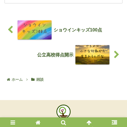
の平成29年の過去問と似ていて、オーソ
ドックスな問題...
ショウインキッズ100点
公立高校得点開示
ホーム
雑談
© 2021 埼玉松陰塾武蔵浦和校.