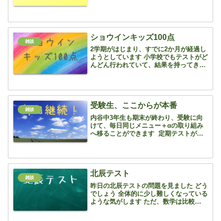
れなしでは中3数学は前に進むことがで
きません 現在、コツコツと展開を繰り返
し、定着した子から因数分解へ 速い子
は二次方程式まで...
ショウインキッズ100点
雑談
2学期がはじまり、すでに2か月が経過し
ようとしています 小学校でもテストがど
んどん行われていて、結果を持ってきて
くれます コインと交換できますからね 3
年生 社会3年生 国語3年生 理科 4年
生 理科 4年生 社会 4年生 算数 5年
生 国...
受験生、ここからが本番
雑談
内谷中3年生も期末が終わり、受験に向
けて、毎日同じメニュー＋αの取り組み
へ移ることができます 定期テストがあ
ると、どうしても学校のワークをやらな
いといけないので、継続していたものを
一旦ストップせざるを得ませんでした
が、それがやっと終わりま...
北辰テスト
雑談
昨日の北辰テストの問題を見ました どう
でしょう 全体的に少し難しくなっている
ような気がします ただ、数学は比較的解
きやすい問題だったのではないでしょう
か ここの所難しくなっている作図は北辰