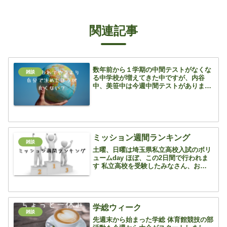
関連記事
数年前から１学期の中間テストがなくな
雑談
る中学校が増えてきた中ですが、内谷
中、美笹中は今週中間テストがありま
す 美笹は月曜日に終わりましたが、内谷
中は明日ですね ３年生は２週間前に修学
旅行、部活停止期間も部によっては５日
前からと、勉強面だけみる...
ミッション週間ランキング
雑談
土曜、日曜は埼玉県私立高校入試のボリ
ュームday ほぼ、この2日間で行われま
す 私立高校を受験したみなさん、お疲れ
さまでした！ 公立高校第一志望の子は確
約をとっている私立高校に関しては、気
持ちの波を作らず、北辰に行ってくるく
らいの気持ちで淡...
学総ウィーク
雑談
先週末から始まった学総 体育館競技の部