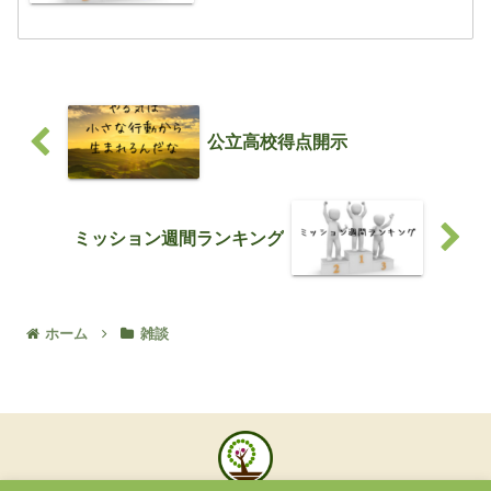
ンキングです小学生1位 14レベル
3年Aさん2位 13レベル 4年Nさん3
位 12レ...
公立高校得点開示
ミッション週間ランキング
ホーム
雑談