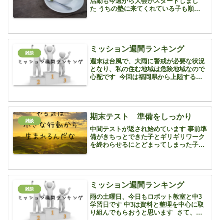
活動も今週から大会がスタートしまし
た うちの塾に来てくれている子も順調に
勝ち進んで県体出場まであと少し！とい
う子 明日から始まります～という子 い
ろいろです テストまで3週間なのでお勉
強もガンバって...
ミッション週間ランキング
雑談
週末は台風で、大雨に警戒が必要な状況
となり、私の住む地域は危険地域なので
心配です 今回は福岡県から上陸する観
測史上初めての台風となったそうです
が、毎年数十年ぶりとか、史上初とか、
これまでにない気象の変化が続いていま
す 環境に意識を向けつ...
期末テスト 準備をしっかり
雑談
中間テストが返され始めています 事前準
備がきちっとできた子とギリギリワーク
を終わらせるにとどまってしまった子だ
と やはり、結果に現れてしまいま
す・・・ 何度も繰り返し言わないと、
わかってはいるけど終わらな
い・・・ さて、そうこうして...
ミッション週間ランキング
雑談
雨の土曜日、今日もロボット教室と中3
学習日です 中3は資料と整理を中心に取
り組んでもらおうと思います さて、ラ