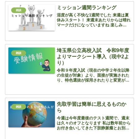
か・・・ キーボー...
ミッション週間ランキング
雑談
湿度が高く不快な1週間でした 来週は夏
休みスタート！ 来週末あたりからは晴れ
マークだけになっていますね 楽しみでは
ありますが、また感染者数が激増してき
て、塾の前の病院も慌ただしい雰囲気で
す 昨年は長男受験の為、旅行をパスした
ので、今年は行こ...
埼玉県公立高校入試 令和9年度
雑談
よりマークシート導入（現中2よ
り）
令和９年度入試（現在の中学２年生以降
の生徒が対象）より、面接が実施された
り、特色選抜が採用されたりと変更が予
定されていましたが、ついにマークシー
トが採用されることになりました 発表資
料はこちらです 東京都、神奈川県、千葉
県がすでにマークシー...
先取学習は簡単に思えるものか
雑談
ら
今週は今年度最後のテスト週間で、週末
は久々のオフとなります 私は数年前から
お付き合いしてきた下肢静脈瘤とお別れ
すべく、今週末に日帰り手術をする予定
です さて、年度末であるということは