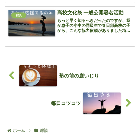
新年度の準備ということになります
ね 中学校、高校へ上が...
高校文化祭 一般公開署名活動
雑談
もっと早く知るべきだったのですが、我
が息子の小中の同級生で春日部高校の子
から、こんな協力依頼がありました埼玉
県高校の文化祭を一般公開OKにしたい
ので署名活動のご協力をお願いします春
日部高校の有志生徒が始めた活動を生徒
会が受け継ぎ、活動をして...
塾の前の庭いじり
毎日コツコツ
ホーム
雑談