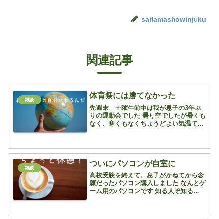
saitamashowinjuku
関連記事
体育祭には勝てなかった
雑談
先週末、土曜午前中は我が息子の3年ぶ
りの運動会でした 曇り空でしたが暑くも
なく、寒くもなくちょうどよい気温でし
た 3年ぶりに開催された今回は児童も声
出し応援あり！ 午後の演技、競技がない
くらいでほぼ例年通りの開催に親の笑顔
もたくさん見ること...
ついにパソコンが自室に
雑談
高校受験を終えて、息子がかねてから念
願だったパソコン購入しました なんとゲ
ーム用のパソコンです 知る人ぞ知るドス
パラで自分で調べてカスタマイズしてま
した モニターも通常の物と違うんです
ね・・・ なにやら反応スピードが速いと