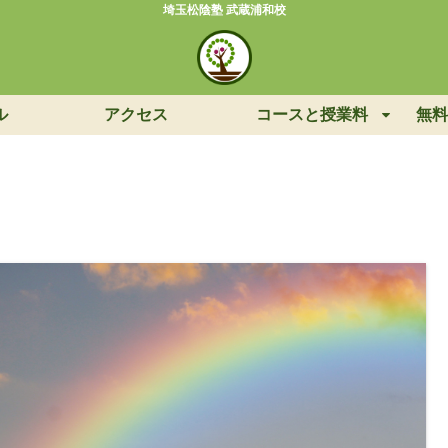
埼玉松陰塾 武蔵浦和校
ル
アクセス
コースと授業料
無料