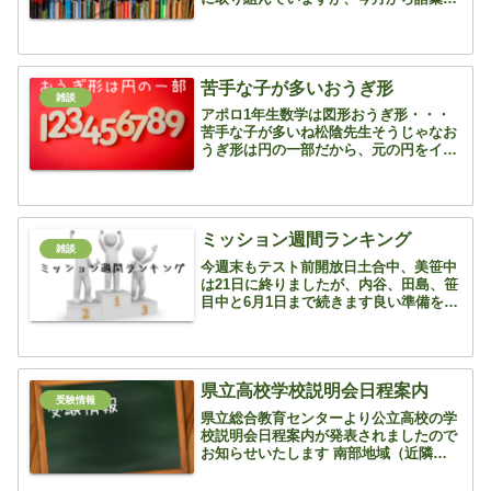
演習も始めました 語彙力ごいりょく な
んだか難しそうな言葉ですが、言葉の意
味を知っているかどうか 保護者の方には
信じられない方もいる...
苦手な子が多いおうぎ形
雑談
アポロ1年生数学は図形おうぎ形・・・
苦手な子が多いね松陰先生そうじゃなお
うぎ形は円の一部だから、元の円をイメ
ージすることが大切じゃ 1年生学年末
テスト、数学の範囲は図形ですね 作
図、図形の求積など苦労する子が多い単
元です 数学が苦手...
ミッション週間ランキング
雑談
今週末もテスト前開放日土合中、美笹中
は21日に終りましたが、内谷、田島、笹
目中と6月1日まで続きます良い準備を整
えていきましょう！さて、ランキングで
す小学生（全学年）1位 19レベル
6年Kさん 3年Kさん2位 10...
県立高校学校説明会日程案内
受験情報
県立総合教育センターより公立高校の学
校説明会日程案内が発表されましたので
お知らせいたします 南部地域（近隣高校
です）R04.県立高校＜南部＞高指確認用
★市立高校R04.県立高校＜市立＞高指確