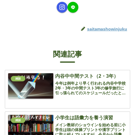
saitamashowinjuku
関連記事
内谷中中間テスト（2・3年）
雑談
今年は例年より早く行われる内谷中学校
2年・3年の中間テスト3年の修学旅行に
引っ張られてのスケジュールだったと思
いますゴールデンウィーク中の4日から
オープンして中間テストに向けて取り組
んできました3年生の磁界が苦労してい
る子が多いですね電磁誘...
小学生は語彙力を養う演習
雑談
メイン教材のショウインを始める前に小
学生は頭の体操プリントや漢字プリント
に取り組んでいますが、今月から語彙力