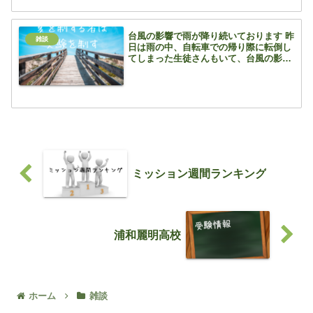
認用★東部地域R04.県立高校＜東部＞高
指確認用★...
台風の影響で雨が降り続いております 昨
雑談
日は雨の中、自転車での帰り際に転倒し
てしまった生徒さんもいて、台風の影響
の広さを痛感しております 我が家の近
くの川は数位が上限近くまで来ており、
心配しております 2019年台風の時に床
下まで水が来たの...
ミッション週間ランキング
浦和麗明高校
ホーム
雑談