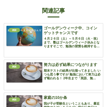
関連記事
ゴールデンウィーク中、コイン
雑談
ゲットチャンスです
４月２６日（土）～５月６日（火・祝）
まで、塾はゴールデンウィーク休みとな
りますそこで、勉強の習慣を維持するた
めに、コインゲットチャンスのミッショ
ンを用意いたしました是非活用してコイ
ン富豪になりましょう！ 【ミッショ
ン】ショウインのリターン学...
努力は必ず結果につながります
雑談
期末テストの結果が出揃ってきました い
つも思う事ですが 勉強において努力は必
ず報われる！ 2年生まで「英語、無
理！」「やってもできない！」 そう決め
つけて、最初の一歩を踏み出そうとしな
かった子 しかし、3年生になり北辰テス
トを受け「そうもい...
家庭の10か条
雑談
我が子が受験生ということもあり、最近