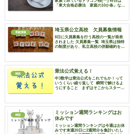
家族でみているドラゴン桜(^^) 昨日は
「東大合格必勝法 家庭の10か条」なる
ものが登場しました これは東大受験に限
らず、いや受験生に限らず、すべての中
高生の保護者にとって、なかなかうまい
ことまとめあげた...
埼玉県公立高校 欠員募集情報
受験情報
8日に欠員募集を行う高校の一覧が発表
されました 欠員募集一覧 埼玉県は独特
の制度があり、私立高校の併願確約を押
さえている子が多いので、欠員募集に回
る子は少ないですが、公立一本で勝負し
ている子もいます 3日の発表で涙を飲ん
だ子にとっては非常...
乗法公式覚える！
雑談
中3数学は乗法公式をこれでもか！って
いうくらい繰り返して 瞬間で解けるよ
うにすること まずはそこからスタート
です 公式を覚えないで展開で乗り切ろ
うとしてしまうと・・・ はい 因数分解
で困ってしまいます ということは二次
方程...
ミッション週間ランキングはお
雑談
休みです
ミッション週間ランキングは今週はお休
みです来週20日に2週間分を集計いたし