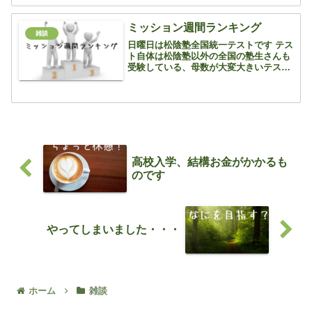
ンパスで測り取るんです 正直、入試の
作図問題よりも...
ミッション週間ランキング
雑談
日曜日は松陰塾全国統一テストです テス
ト自体は松陰塾以外の全国の塾生さんも
受験している、母数が大変大きいテスト
となるので、自分の学力の目安になりま
す はじめてなので緊張する子もいるかも
しれませんが、いつも通りに受けて欲し
いと思います さて、...
高校入学、結構お金がかかるも
のです
やってしまいました・・・
ホーム
雑談