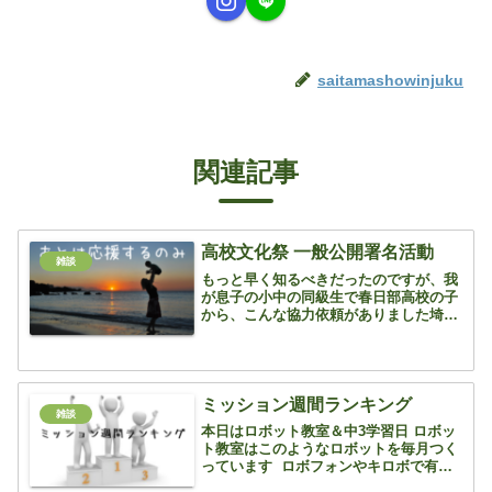
saitamashowinjuku
関連記事
高校文化祭 一般公開署名活動
雑談
もっと早く知るべきだったのですが、我
が息子の小中の同級生で春日部高校の子
から、こんな協力依頼がありました埼玉
県高校の文化祭を一般公開OKにしたい
ので署名活動のご協力をお願いします春
日部高校の有志生徒が始めた活動を生徒
会が受け継ぎ、活動をして...
ミッション週間ランキング
雑談
本日はロボット教室＆中3学習日 ロボッ
ト教室はこのようなロボットを毎月つく
っています ロボフォンやキロボで有名
な高橋先生が監修しているロボット教室