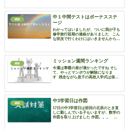
ですが、毎回の課題が良く考えられてい
て、自然にラチェット機構とかクラッチ
の仕組み、ギアの組み...
中１中間テストはボーナスステ
雑談
ージ
わかってはいましたが、ついに我が子も
修学旅行延期の連絡がありました こん
な状況で行くわけにはいきませんから仕
方なし！ 中間テストに向けて集中して
きましょう！ 中間テストといえ
ば・・・ 1年生はとっても範囲が狭いで
すからね ...
ミッション週間ランキング
雑談
今週は寒暖の差が凄かったですね そし
て、やっとマンボウが解除になりま
す 残念ながら息子の高校入学式は保護
者一人ということで参列できませんが、
そのあとの説明会には勉強の為にも参加
しようと思います 小学校の入学式が同時
刻なので、終わり次第駆け...
中3学習日は作図
雑談
17日の中3学習日は前回の北辰のとき直
しに勤しんでいる子もいますが、数学の
作図を取り上げました 作図。。。 コン
パスと定規しか使ってはいけません しか
も、長さは定規で測ることはしません コ