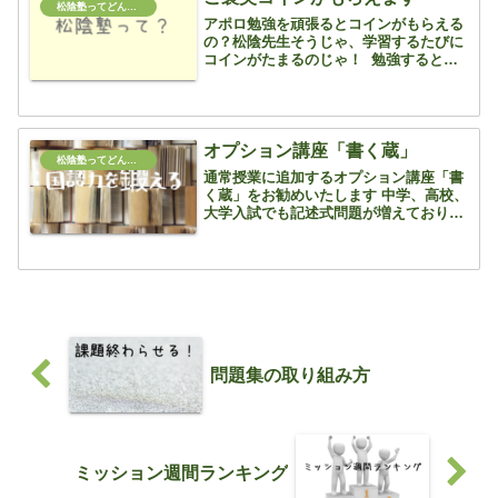
松陰塾ってどんな塾？
アポロ勉強を頑張るとコインがもらえる
の？松陰先生そうじゃ、学習するたびに
コインがたまるのじゃ！ 勉強するとコ
インがたまり、図書カードやクオカード
などと交換できるシステムがありま
す たまるルールはたくさんありま
す 例えば、毎日ログイ...
オプション講座「書く蔵」
松陰塾ってどんな塾？
通常授業に追加するオプション講座「書
く蔵」をお勧めいたします 中学、高校、
大学入試でも記述式問題が増えており、
また、国語の作文は公立高校入試では12
点という大きな配点となっています 書き
方を守って書けば10点以上は固くとれま
すが、体系的な対...
問題集の取り組み方
ミッション週間ランキング