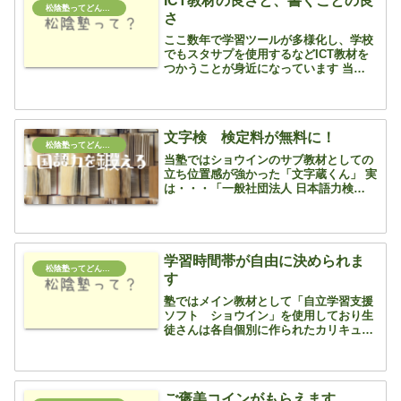
ICT教材の良さと、書くことの良
松陰塾ってどんな塾？
さ
ここ数年で学習ツールが多様化し、学校
でもスタサプを使用するなどICT教材を
つかうことが身近になっています 当塾の
メイン教材のショウインもICT教材にな
ります また、今年度から使用している
「暗記王アプリ」も「モノグサ」という
学習アプリを活用し...
文字検 検定料が無料に！
松陰塾ってどんな塾？
当塾ではショウインのサブ教材としての
立ち位置感が強かった「文字蔵くん」 実
は・・・「一般社団法人 日本語力検定協
会」が主催する「実用日本語文字力検
定」という検定の専用教材なのです 以前
は漢熟検をやっていた協会ですが、総合
的な日本語力をはかる...
学習時間帯が自由に決められま
松陰塾ってどんな塾？
す
塾ではメイン教材として「自立学習支援
ソフト ショウイン」を使用しており生
徒さんは各自個別に作られたカリキュラ
ムに沿って学習をしていきますその為、
通塾の時間帯が日によって違ったり、予
定していた時間に行けなくなったりして
も柔軟な対応が可能です選...
ご褒美コインがもらえます