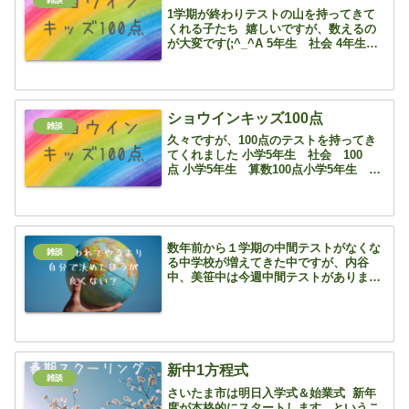
1学期が終わりテストの山を持ってきて
くれる子たち 嬉しいですが、数えるの
が大変です(;^_^A 5年生 社会 4年生
算数 3年生 国語 4年生 理科6年生 算
数 3年生 国語4年生 国語 5年生 算数
6年生 算数 4年生 理科 6年生 ...
ショウインキッズ100点
雑談
久々ですが、100点のテストを持ってき
てくれました 小学5年生 社会 100
点 小学5年生 算数100点小学5年生 国
語 100点 よし！ ほぼ毎日通ってくれて
いる頑張り屋さんです 普段は算数ばっか
りですが、算数以外で100点も嬉しいで
すね...
数年前から１学期の中間テストがなくな
雑談
る中学校が増えてきた中ですが、内谷
中、美笹中は今週中間テストがありま
す 美笹は月曜日に終わりましたが、内谷
中は明日ですね ３年生は２週間前に修学
旅行、部活停止期間も部によっては５日
前からと、勉強面だけみる...
新中1方程式
雑談
さいたま市は明日入学式＆始業式 新年
度が本格的にスタートします というこ