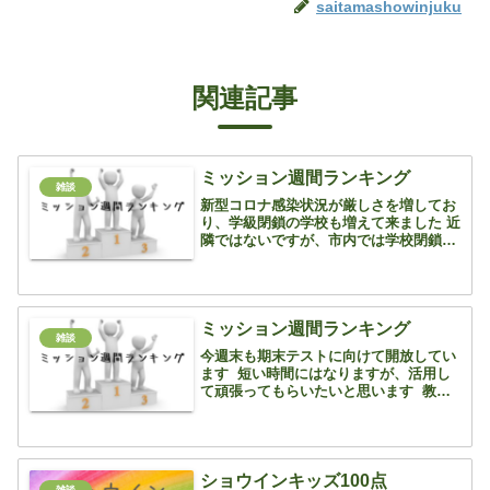
saitamashowinjuku
関連記事
ミッション週間ランキング
雑談
新型コロナ感染状況が厳しさを増してお
り、学級閉鎖の学校も増えて来ました 近
隣ではないですが、市内では学校閉鎖に
なってしまったところもあるそうです 今
月24日、公立高校学力検査 25日の面
接、実技 報道を見ると、中旬までがピー
クで下旬には状況...
ミッション週間ランキング
雑談
今週末も期末テストに向けて開放してい
ます 短い時間にはなりますが、活用し
て頑張ってもらいたいと思います 教科
書改訂に伴って各教科難化しております
が、その分学校ワークや教科書から出題
してくれたり、事前に学校の先生がテス
トに向けてプリントな...
ショウインキッズ100点
雑談