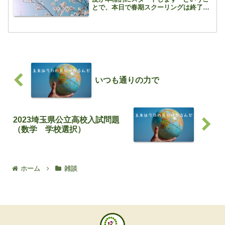
とで、本日で春期スクーリングは終了で
す いつも通り、それぞれの課題に取り
組む日々ですが 新1年生のある子の目
標だった「数学は方程式まで」を達成す
ることがで...
いつも通りの力で
2023埼玉県公立高校入試問題
（数学 学校選択）
ホーム
雑談