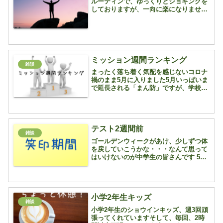
ルーティンで、ゆっくりとジョギングを
しておりますが、一向に楽になりませ
ん 今日も汗だく、Tシャツが絞れます 秋
ヶ瀬の土手を走っているのですが、例年
この時期って曼殊沙華（彼岸花）がきれ
いに咲きだすんです...
ミッション週間ランキング
雑談
まったく落ち着く気配を感じないコロナ
禍のまま5月に入りました5月いっぱいま
で延長される「まん防」ですが、学校生
活にどう影響するか？学総、修学旅
行・・・先が読めない状況のまま1年以
上が経ちました日々、できることをやっ
ていくしかないのかもしれま...
テスト2週間前
雑談
ゴールデンウィークがあけ、少しずつ体
を戻していこうかな・・・なんて思って
はいけないのが中学生の皆さんです 5月
中旬、下旬には中間テストがありますか
らね そんな中、田島中は「中間テスト
なし」となっています・・・全国的にみ
ると、1学期の中間テ...
小学2年生キッズ
雑談
小学2年生のショウインキッズ、週3回頑
張ってくれていますそして、毎回、2時