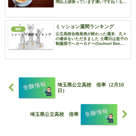
間以上頑張っています凄いですね！もう
帰って良いよ！と言っても続けておりま
す・・・どうやら、学習レベルを増やし
たい＆コインを貯めたいらしいですこう
やって、システムを上手...
ミッション週間ランキング
雑談
公立高校合格発表が終わった週末、久々
の連休をいただきました 土曜日は息子の
制服採寸へヨーカドーのschool Ben
へ 発表の次の日なので、そこまで混まな
いだろうなんて、甘い考えを打ち砕かれ
ました 午後一に受付をすまし、採寸がで
きたのは19...
埼玉県公立高校 倍率（2月10
日）
埼玉県公立高校 倍率