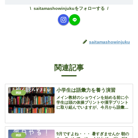
saitamashowinjukuをフォローする
saitamashowinjuku
関連記事
小学生は語彙力を養う演習
雑談
メイン教材のショウインを始める前に小
学生は頭の体操プリントや漢字プリント
に取り組んでいますが、今月から語彙力
演習も始めました 語彙力ごいりょく な
んだか難しそうな言葉ですが、言葉の意
味を知っているかどうか 保護者の方には
信じられない方もいる...
9月ですよね・・・ 暑すぎませんか 朝の
雑談