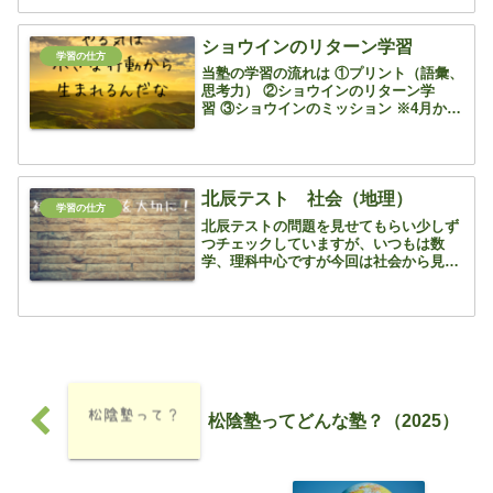
でモリモリとワークを繰り返し進めてい
るので流石です ...
ショウインのリターン学習
学習の仕方
当塾の学習の流れは ①プリント（語彙、
思考力） ②ショウインのリターン学
習 ③ショウインのミッション ※4月から
文字蔵君も追加します この流れで1日の
学習を行っています リターン学習と
は 今までに学習して間違えてしまった問
題に繰り返し取り...
北辰テスト 社会（地理）
学習の仕方
北辰テストの問題を見せてもらい少しず
つチェックしていますが、いつもは数
学、理科中心ですが今回は社会から見て
みます 9月北辰は地理と歴史分野からで
す 地理は資料の読み込み問題があって、
資料をきちっと読めば予備知識がなくて
も正解を導く事ができま...
松陰塾ってどんな塾？（2025）