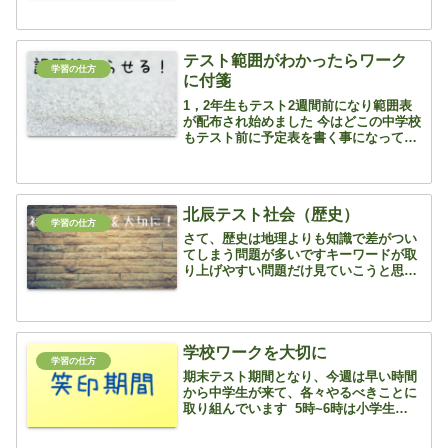
トップ1％の成績で合格した米国内科専
門医の安川康介さんは、「学習に関する
数多くの研究から、思い出...
テスト範囲がわかったらワーク
学習の仕方
に付箋
1，2年生もテスト2週間前になり範囲表
が配布され始めました 今はどこの中学校
もテスト前に予定表を書く事になってい
るので、やることを自分で計画して、こ
の日はこの教科を○○ページ！と一応計画
を立てています ここで、やって欲しいの
がワーク範囲の最...
北辰テスト社会（歴史）
学習の仕方
さて、歴史は地理よりも知識で差がつい
てしまう問題が多いですキーワードが取
り上げやすい問題だけ見ていこうと思い
ます 歴史は用語をキーワードとセットで
覚えていって欲しいのですが、それには
たくさんの演習問題を経験するか、教科
書を読みこむか、私の話...
学校ワークを大切に
学習の仕方
期末テスト期間となり、今週は早い時間
から中学生が来て、各々やるべきことに
取り組んでいます 5時~6時は小学生もい
る時間なのでワチャワチャと混みあって
しまいますが、中3生はさすがの集中力